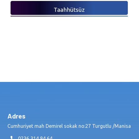
Taahhütsüz
Adres
Cumhuriyet mah Demirel sokak no:27 Turgutlu /Manisa
0236 314 84 64