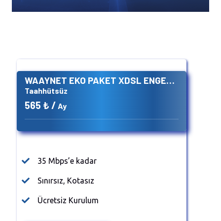
aa
WAAYNET EKO PAKET XDSL ENGELSİZ
Taahhütsüz
565 ₺ /
Ay
35 Mbps’e kadar
Sınırsız, Kotasız
Ücretsiz Kurulum