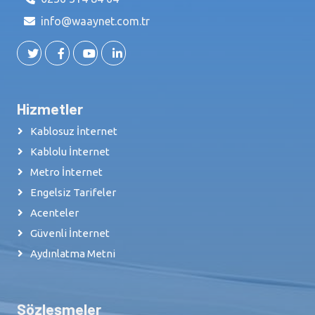
info@waaynet.com.tr
Hizmetler
Kablosuz İnternet
Kablolu İnternet
Metro İnternet
Engelsiz Tarifeler
Acenteler
Güvenli İnternet
Aydınlatma Metni
Sözleşmeler